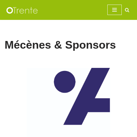
Aller
au
contenu
Mécènes & Sponsors